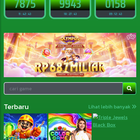
9943
0158
2844
18 : 27 : 42
09 : 12 : 42
19 : 57 : 42
Terbaru
Lihat lebih banyak