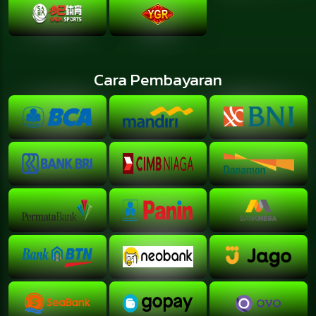
Cara Pembayaran