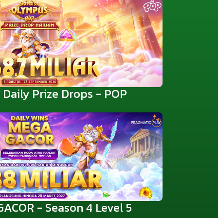
 Daily Prize Drops - POP
ACOR - Season 4 Level 5