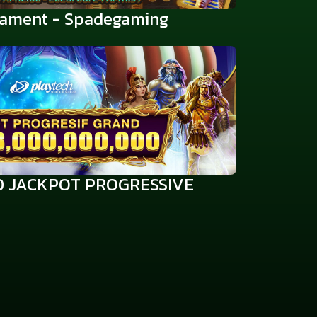
nament - Spadegaming
D JACKPOT PROGRESSIVE