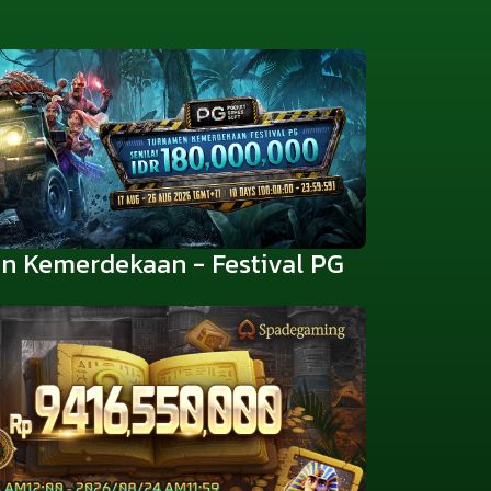
n Kemerdekaan - Festival PG