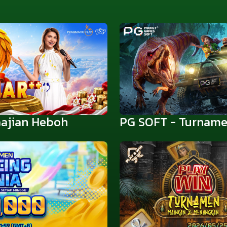
Gajian Heboh
PG SOFT - Turname