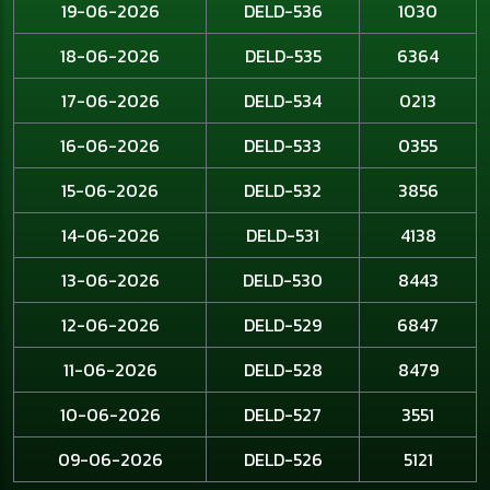
19-06-2026
DELD-536
1030
18-06-2026
DELD-535
6364
17-06-2026
DELD-534
0213
16-06-2026
DELD-533
0355
15-06-2026
DELD-532
3856
14-06-2026
DELD-531
4138
13-06-2026
DELD-530
8443
12-06-2026
DELD-529
6847
11-06-2026
DELD-528
8479
10-06-2026
DELD-527
3551
09-06-2026
DELD-526
5121