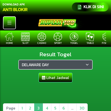
DOWNLOAD APK
KLIK DI SINI
ANTI BLOKIR
HOME
SLOT
CASINO
SPORT
TOGEL
TABLE
FISHIN
Result Togel
Lihat Jadwal
Page
1
2
3
4
5
6
...
30